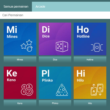
Semua permainan
Arcade
Mines
Dice
Hotline
Keno
Plinko
Hilo