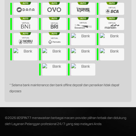
* Selama bank maintenance dan bank offline deposit dan penarikan tidak dapat
diproses
©2026 IJOSPIN77 menawarkan berbagai macam provider pilihan terbaik dan didukung
oleh Layanan Pelanggan profesional 24/7 yang siap melayani Anda.