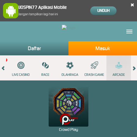
×
IJOSPIN77 Aplikasi Mobile
UNDUH
Jangan tampilkan lagi hari ini
Daftar
Masuk
S
LIVE CASINO
RACE
OLAHRAGA
CRASH GAME
ARCADE
Crowd Play