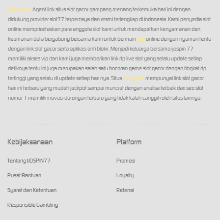
IJOSPIN77
Agent link situs slot gacor gampang menang terkemuka hari ini dengan
didukung provider slot77 terpercaya dan resmi terlengkap di indonesia. Kami penyedia slot
online memprioritaskan para anggota slot kami untuk mendapatkan kenyamanan dan
keamanan data bergabung bersama kami untuk bermain
slot
online dengan nyaman tentu
dengan link slot gacor serta aplikasi anti blokir. Menjadi keluarga bersama ijospin 77
memiliki akses vip dan kami juga memberikan link rtp live slot yang selalu update setiap
detiknya tentu ini juga merupakan salah satu bocoran game slot gacor dengan tingkat rtp
tertinggi yang selalu di update setiap hari nya. Situs
slot gacor
mempunyai link slot gacor
hari ini terbaru yang mudah jackpot sampai muncrat dengan analisa terbaik dari seo slot
nomor 1 memiliki inovasi dorongan terbaru yang tidak kalah canggih oleh situs lainnya.
Kebijaksanaan
Platform
Tentang IJOSPIN77
Promosi
Pusat Bantuan
Loyalty
Syarat dan Ketentuan
Referral
Responsible Gambling