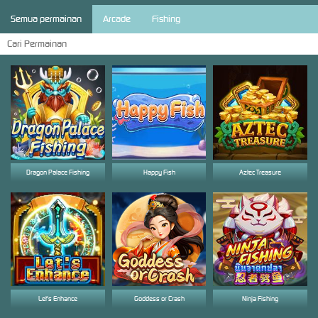
Semua permainan
Arcade
Fishing
Dragon Palace Fishing
Happy Fish
Aztec Treasure
Let's Enhance
Goddess or Crash
Ninja Fishing