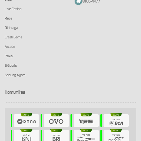
@IJOSPIN77
Live Casino
Race
Olahraga
Crash Game
Arcade
Poker
E-Sports
Sabung Ayam
Komunitas