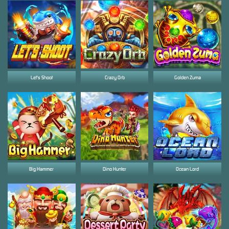
Let's Shoot
Crazy Orb
Golden Zuma
Big Hammer
Dino Hunter
Ocean Lord