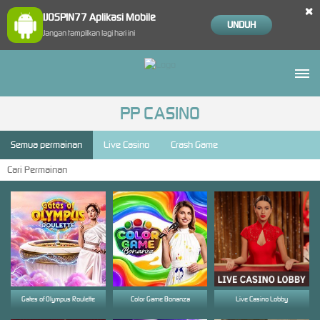
×
IJOSPIN77 Aplikasi Mobile
UNDUH
Jangan tampilkan lagi hari ini
PP CASINO
Semua permainan
Live Casino
Crash Game
Gates of Olympus Roulette
Color Game Bonanza
Live Casino Lobby