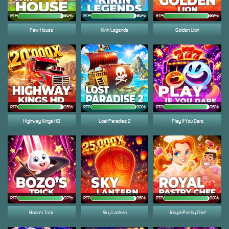
RTP
96%
RTP
96%
RTP
98%
Paw House
Kirin Legends
Golden Lion
RTP
95%
RTP
98%
RTP
96%
Highway Kings HD
Lost Paradise 2
Play If You Dare
RTP
97%
RTP
96%
RTP
98%
Bozo's Trick
Sky Lantern
Royal Pastry Chef