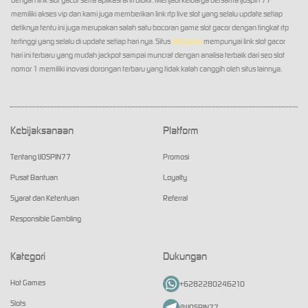
memiliki akses vip dan kami juga memberikan link rtp live slot yang selalu update setiap
detiknya tentu ini juga merupakan salah satu bocoran game slot gacor dengan tingkat rtp
tertinggi yang selalu di update setiap hari nya. Situs
slot gacor
mempunyai link slot gacor
hari ini terbaru yang mudah jackpot sampai muncrat dengan analisa terbaik dari seo slot
nomor 1 memiliki inovasi dorongan terbaru yang tidak kalah canggih oleh situs lainnya.
Kebijaksanaan
Platform
Tentang IJOSPIN77
Promosi
Pusat Bantuan
Loyalty
Syarat dan Ketentuan
Referral
Responsible Gambling
Kategori
Dukungan
Hot Games
+6282280246210
Slots
@IJOSPIN77