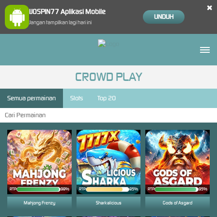
×
IJOSPIN77 Aplikasi Mobile
UNDUH
Jangan tampilkan lagi hari ini
CROWD PLAY
Semua permainan
Slots
Top 20
RTP
98%
RTP
85%
RTP
95%
Mahjong Frenzy
Sharkalicious
Gods of Asgard