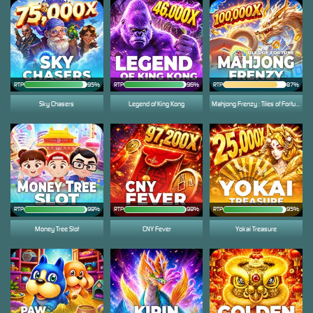
RTP
95%
RTP
96%
RTP
87%
Sky Chasers
Legend of King Kong
Mahjong Frenzy : Tiles of Fortunes
RTP
98%
RTP
98%
RTP
95%
Money Tree Slot
CNY Fever
Yokai Treasure