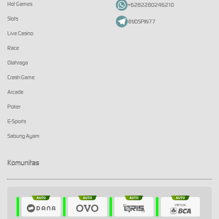
Hot Games
+6282280246210
Slots
@IJOSPIN77
Live Casino
Race
Olahraga
Crash Game
Arcade
Poker
E-Sports
Sabung Ayam
Komunitas