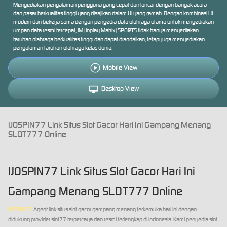
Menyediakan pengalaman pengguna yang cepat dan lancar dengan banyak acara
dan pasar berkualitas tinggi yang disajikan dalam UI yang ramah. Dengan kombinasi UI
modern dan bekerja sama dengan penyedia data olahraga utama untuk menyediakan
umpan data resmi tercepat, IM (Inplay Matrix) SPORTS tidak hanya menyediakan
taruhan olahraga berkualitas tinggi dan dapat diandalkan, tetapi juga menyediakan
pengalaman taruhan olahraga kelas dunia.
Mobile View
Desktop View
IJOSPIN77 Link Situs Slot Gacor Hari Ini Gampang Menang
SLOT777 Online
IJOSPIN77 Link Situs Slot Gacor Hari Ini
Gampang Menang SLOT777 Online
IJOSPIN77
Agent link situs slot gacor gampang menang terkemuka hari ini dengan
didukung provider slot77 terpercaya dan resmi terlengkap di indonesia. Kami penyedia slot