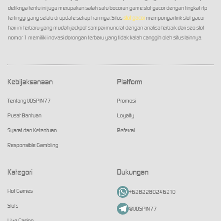
detiknya tentu ini juga merupakan salah satu bocoran game slot gacor dengan tingkat rtp
tertinggi yang selalu di update setiap hari nya. Situs
slot gacor
mempunyai link slot gacor
hari ini terbaru yang mudah jackpot sampai muncrat dengan analisa terbaik dari seo slot
nomor 1 memiliki inovasi dorongan terbaru yang tidak kalah canggih oleh situs lainnya.
Kebijaksanaan
Platform
Tentang IJOSPIN77
Promosi
Pusat Bantuan
Loyalty
Syarat dan Ketentuan
Referral
Responsible Gambling
Kategori
Dukungan
Hot Games
+6282280246210
Slots
@IJOSPIN77
Live Casino