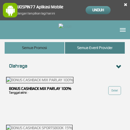
×
IJOSPIN77 Aplikasi Mobile
UNDUH
Jangan tampilkan lagi hari ini
Semua Promosi
Semua Event Provider
Olahraga
BONUS CASHBACK MIX PARLAY 100%
Detail
Tanggal akhir:
-