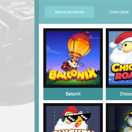
Semua permainan
Crash Game
BalloniX
Chicke