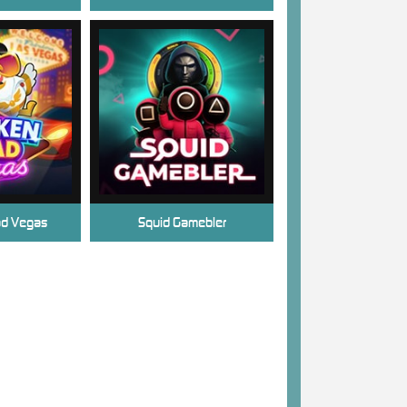
ad Vegas
Squid Gamebler