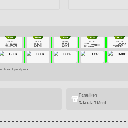
an tidak dapat diproses
Penarikan
Rata-rata 3 Menit