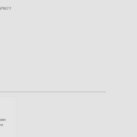
SPIN77
haan
ame