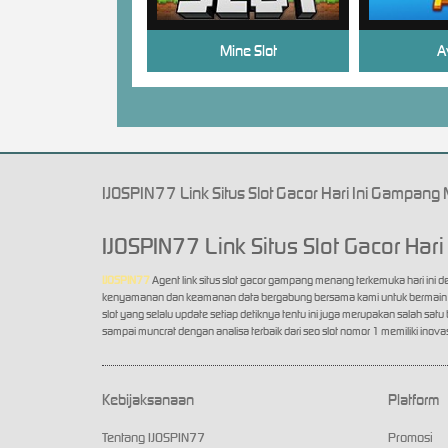
Mine Slot
A
IJOSPIN77 Link Situs Slot Gacor Hari Ini Gampa
IJOSPIN77 Link Situs Slot Gacor H
IJOSPIN77
Agent link situs slot gacor gampang menang terkemuka hari ini d
kenyamanan dan keamanan data bergabung bersama kami untuk bermai
slot yang selalu update setiap detiknya tentu ini juga merupakan salah satu 
sampai muncrat dengan analisa terbaik dari seo slot nomor 1 memiliki inovas
Kebijaksanaan
Platform
Tentang IJOSPIN77
Promosi