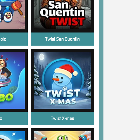
ole
Twist San Quentin
o
Twist X-mas