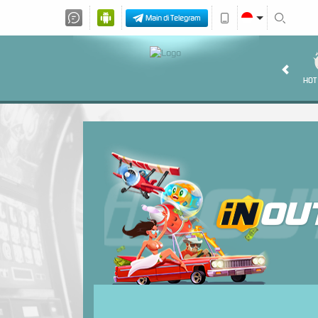
Main di Telegram
HOT