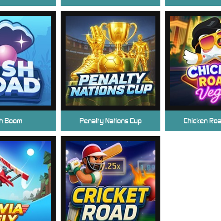
sh Boom
Penalty Nations Cup
Chicken Ro