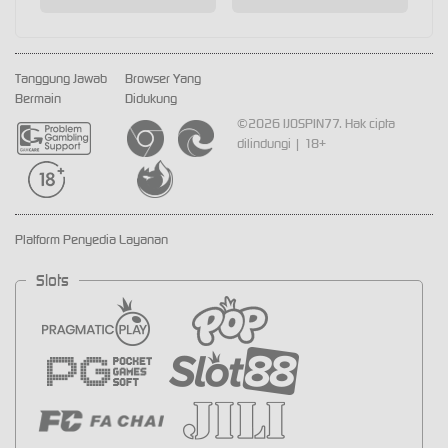
Tanggung Jawab
Browser Yang
Bermain
Didukung
©2026 IJOSPIN77. Hak cipta
dilindungi | 18+
Platform Penyedia Layanan
Slots