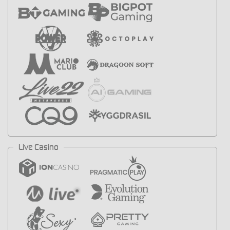
Live Casino