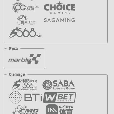
Race
Olahraga