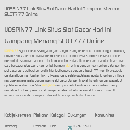
IJOSPIN77 Link Situs Slot Gacor Hari Ini Gampang Menang
SLOT777 Online
IJOSPIN77 Link Situs Slot Gacor Hari Ini
Gampang Menang SLOT777 Online
IJOSPIN77
Agent link situs slot gacor gampang menang terkemuka hari ini dengan didukung
provider slot77 terpercaya dan resmi terlengkap di indonesia. Kami penyedia slot online
memprioritaskan para anggota slot kami untuk mendapatkan kenyamanan dan keamanan
data bergabung bersama kami untuk bermain
slot
online dengan nyaman tentu dengan link
slot gacor serta aplikasi anti blokir. Menjadi keluarga bersama ijospin 77 memiliki akses vip
dan kami juga memberikan link rtp live slot yang selalu update setiap detiknya tentu ini juga
merupakan salah satu bocoran game slot gacor dengan tingkat rtp tertinggi yang selalu di
update setiap hari nya. Situs
slot gacor
mempunyai link slot gacor hari ini terbaru yang
mudah jackpot sampai muncrat dengan analisa terbaik dari seo slot nomor 1 memiliki
inovasi dorongan terbaru yang tidak kalah canggih oleh situs lainnya.
Kebijaksanaan
Platform
Kategori
Dukungan
Komunitas
Tentang
Promosi
Hot
+6282280