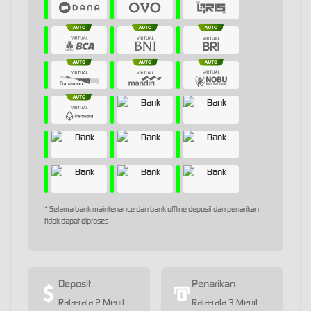
* Selama bank maintenance dan bank offline deposit dan penarikan
tidak dapat diproses
Deposit
Penarikan
Rata-rata 2 Menit
Rata-rata 3 Menit