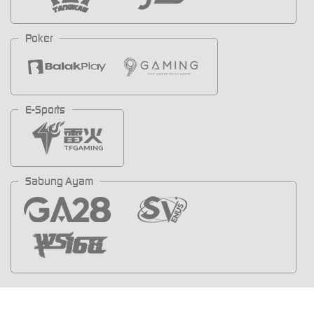
Poker
E-Sports
Sabung Ayam