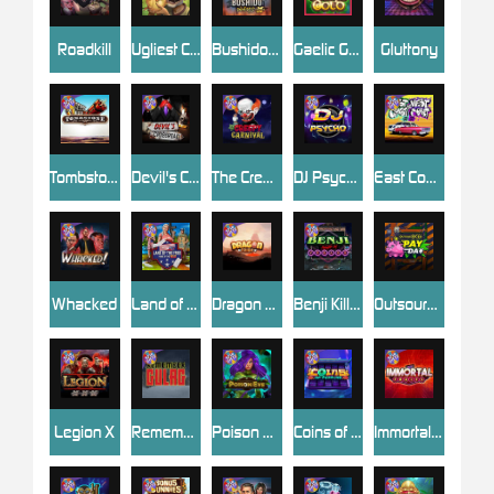
Roadkill
Ugliest Catch
Bushido Way xNudge
Gaelic Gold
Gluttony
Tombstone
Devil's Crossroad
The Creepy Carnival
DJ Psycho
East Coast Vs West Coast
Whacked
Land of the Free
Dragon Tribe
Benji Killed in Vegas
Outsourced: Payday
Legion X
Remember Gulag
Poison Eve
Coins of Fortune
Immortal Fruits