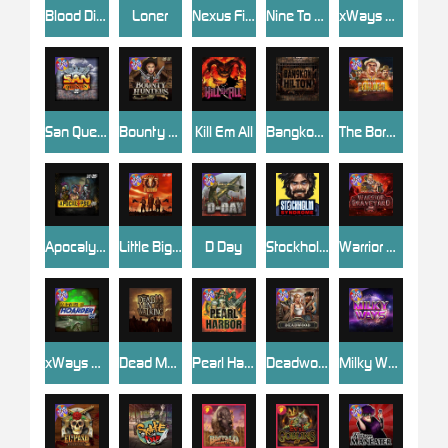
Blood Diamond
Loner
Nexus Fire In The Hole xBomb
Nine To Five
xWays Hoarder 2
San Quentin xWays
Bounty Hunters xNudge®
Kill Em All
Bangkok Hilton
The Border
Apocalypse Super xNudge
Little Bighorn
D Day
Stockholm Syndrome
Warrior Graveyard xNudge
xWays Hoarder xSplit
Dead Men Walking
Pearl Harbor
Deadwood xNudge
Milky Ways