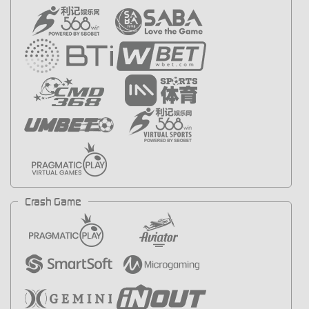
Crash Game