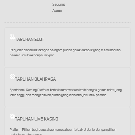
Sabung
Ayam
TARUHAN SLOT
Penyedia slot online dengan beragam pilihan game menarik yang memudahkan
pemain untuk mencapai jackpot
TARUHAN OLAHRAGA
Sportsbook Gaming Platform Terbaik menawarkan lebih banyak game, odds yang
lebih tinggi, dan menyediakan pilihan yang lebih banyak untuk pemain.
TARUHAN LIVE KASINO
Platform Pilihan bagi perusahaan-perusahaan terbaik di dunia, dengan pilihan
variasi game terbanyak