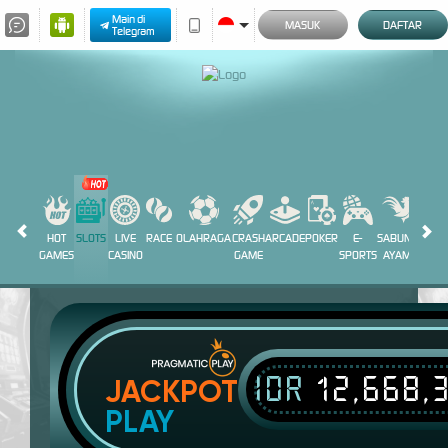
Main di
MASUK
DAFTAR
Telegram
HOT
SLOTS
LIVE
RACE
OLAHRAGA
CRASH
ARCADE
POKER
E-
SABUNG
PROM
GAMES
CASINO
GAME
SPORTS
AYAM
IDR
12,668,
JACKPOT
PLAY