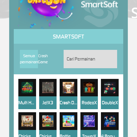
SMARTSOFT
Semua
Crash
permainan
Game
Multi Hot Wheel
JetX3
Crash Duel X
RodeoX
DoubleX
ChickenWays
Chicken Highway
Bottle Mania
TowerX
4 Bonuses Bonanza