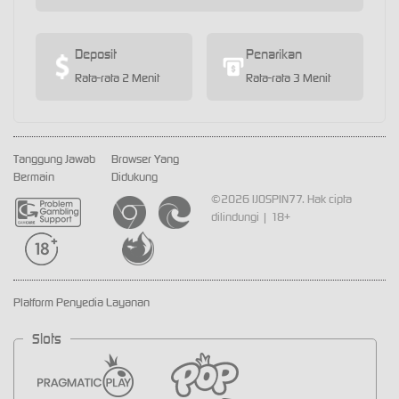
Deposit
Penarikan
Rata-rata 2 Menit
Rata-rata 3 Menit
Tanggung Jawab
Browser Yang
Bermain
Didukung
©2026 IJOSPIN77. Hak cipta
dilindungi | 18+
Platform Penyedia Layanan
Slots