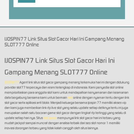
IJOSPIN77 Link Situs Slot Gacor Hari Ini Gampang Menang
SLOT777 Online
IJOSPIN77 Link Situs Slot Gacor Hari Ini
Gampang Menang SLOT777 Online
IJOSPIN77
Agent link situs slot gacor gampang menang terkemuka hari ini dengan didukung
provider slot77 terpercaya dan resmi terlengkap di indonesia. Kami penyedia slot online
memprioritaskan para anggota slot kami untuk mendapatkan kenyamanan dan keamanan
data bergabung bersama kami untuk bermain
slot
online dengan nyaman tentu dengan link
slot gacor serta aplikasi anti blokir. Menjadi keluarga bersama ijospin 77 memiliki akses vip
dan kami juga memberikan link rtp live slot yang selalu update setiap detiknya tentu ini juga
merupakan salah satu bocoran game slot gacor dengan tingkat rtp tertinggi yang selalu di
update setiap hari nya. Situs
slot gacor
mempunyai link slot gacor hari ini terbaru yang
mudah jackpot sampai muncrat dengan analisa terbaik dari seo slot nomor 1 memiliki
inovasi dorongan terbaru yang tidak kalah canggih oleh situs lainnya.