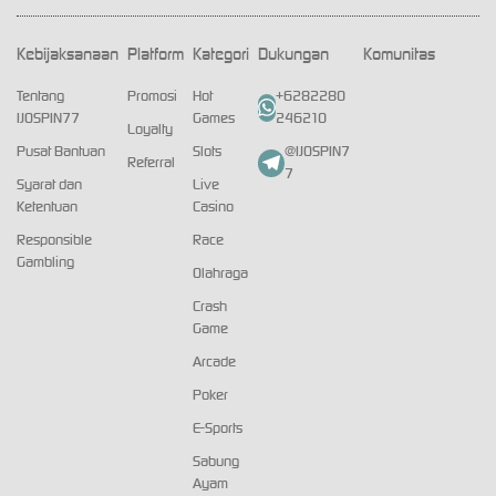
Kebijaksanaan
Platform
Kategori
Dukungan
Komunitas
Tentang
Promosi
Hot
+6282280
IJOSPIN77
Games
246210
Loyalty
Pusat Bantuan
Slots
@IJOSPIN7
Referral
7
Syarat dan
Live
Ketentuan
Casino
Responsible
Race
Gambling
Olahraga
Crash
Game
Arcade
Poker
E-Sports
Sabung
Ayam