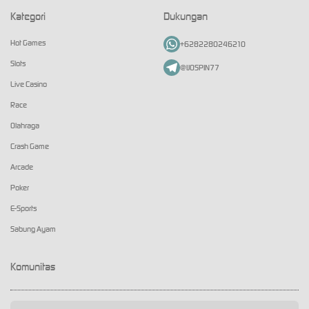
Kategori
Dukungan
Hot Games
+6282280246210
Slots
@IJOSPIN77
Live Casino
Race
Olahraga
Crash Game
Arcade
Poker
E-Sports
Sabung Ayam
Komunitas