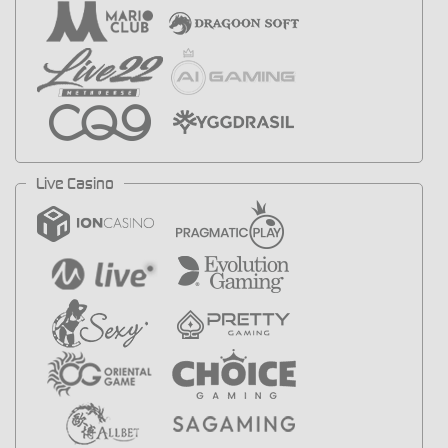
Live Casino