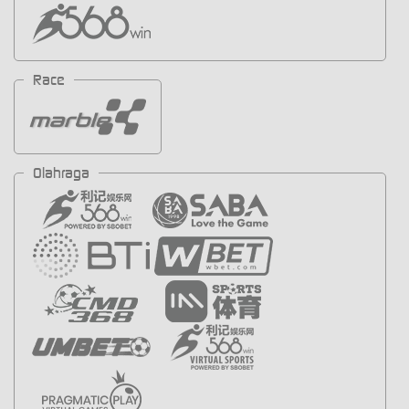
Race
Olahraga