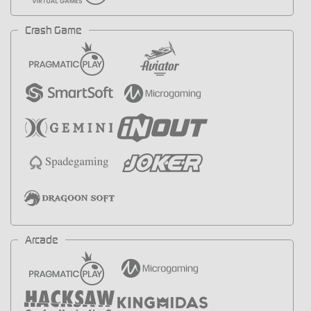
Crash Game
Arcade