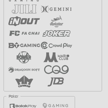
Poker