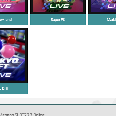
ow land
Super PK
Marbl
 Drift
ng Menang SLOT777 Online