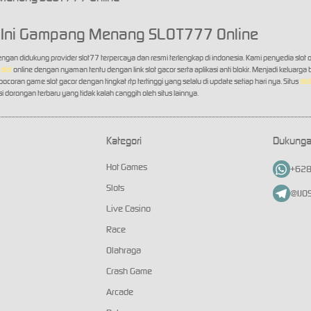
ari Ini Gampang Menang SLOT777 Online
engan didukung provider slot77 terpercaya dan resmi terlengkap di indonesia. Kami penyedia slo
n
slot
online dengan nyaman tentu dengan link slot gacor serta aplikasi anti blokir. Menjadi keluarga 
bocoran game slot gacor dengan tingkat rtp tertinggi yang selalu di update setiap hari nya. Situs
slo
i dorongan terbaru yang tidak kalah canggih oleh situs lainnya.
Kategori
Dukung
Hot Games
+62
Slots
@IJO
Live Casino
Race
Olahraga
Crash Game
Arcade