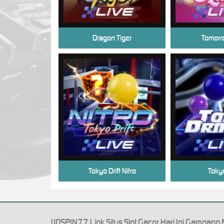
Dragon Tiger
Tomorr
Tokyo Drift Nitro
Tokyo
IJOSPIN77 Link Situs Slot Gacor Hari Ini Gampa