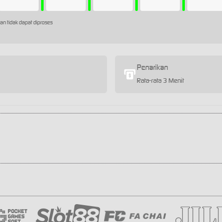
an tidak dapat diproses
Penarikan
Rata-rata 3 Menit