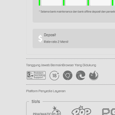
* Selama bank maintenance dan bank offline deposit dan penarik
Deposit
Rata-rata 2 Menit
Tanggung Jawab Bermain
Browser Yang Didukung
Platform Penyedia Layanan
Slots