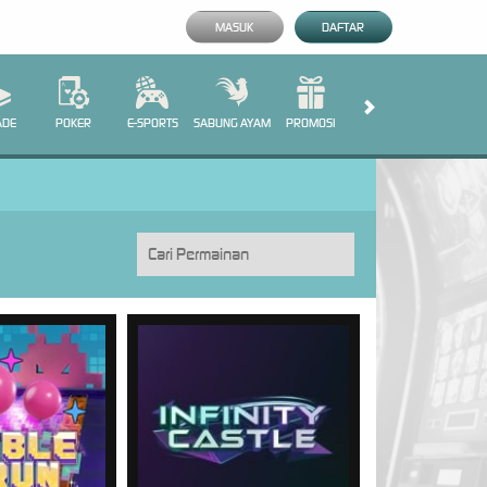
MASUK
DAFTAR
ADE
POKER
E-SPORTS
SABUNG AYAM
PROMOSI