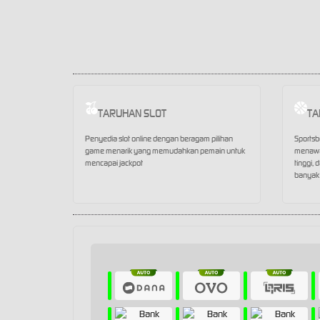
TARUHAN SLOT
TA
Penyedia slot online dengan beragam pilihan
Sportsb
game menarik yang memudahkan pemain untuk
menawar
mencapai jackpot
tinggi,
banyak 