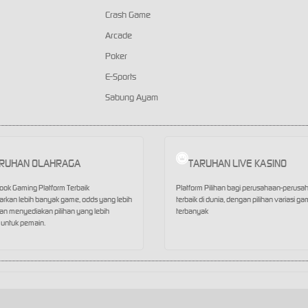
Crash Game
Arcade
Poker
E-Sports
Sabung Ayam
RUHAN OLAHRAGA
TARUHAN LIVE KASINO
ook Gaming Platform Terbaik
Platform Pilihan bagi perusahaan-perusa
kan lebih banyak game, odds yang lebih
terbaik di dunia, dengan pilihan variasi g
 dan menyediakan pilihan yang lebih
terbanyak
untuk pemain.