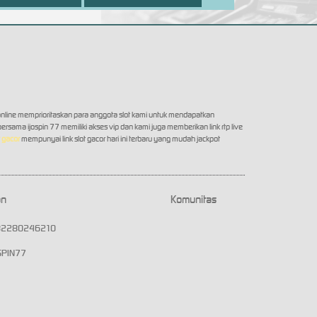
IDR
2,069,250.00
Sweet Bonanza 2500
bakks****w
IDR
1,958,250.00
Sweet Bonanza 2500
mar****1
IDR
1,652,050.00
t online memprioritaskan para anggota slot kami untuk mendapatkan
Gates of Olympus 1000
bersama ijospin 77 memiliki akses vip dan kami juga memberikan link rtp live
t gacor
mempunyai link slot gacor hari ini terbaru yang mudah jackpot
bawasu****a
IDR
1,405,280.00
Mummy's Jewels 100
an
Komunitas
a****l
IDR
1,313,000.00
Haunted Crypt
82280246210
d***g
SPIN77
IDR
842,960.00
Gates of Olympus 1000
a****l
IDR
778,500.00