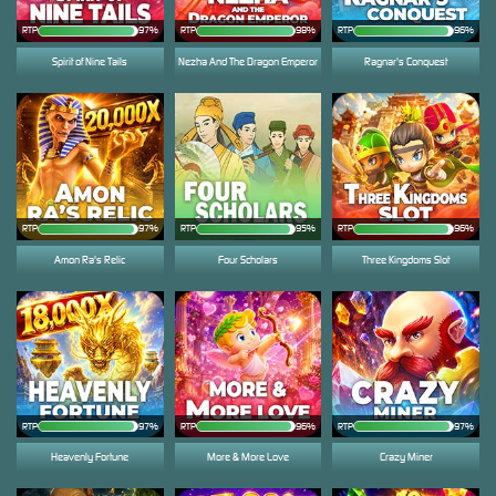
RTP
97%
RTP
98%
RTP
96%
Spirit of Nine Tails
Nezha And The Dragon Emperor
Ragnar's Conquest
RTP
97%
RTP
95%
RTP
96%
Amon Ra's Relic
Four Scholars
Three Kingdoms Slot
RTP
97%
RTP
96%
RTP
97%
Heavenly Fortune
More & More Love
Crazy Miner