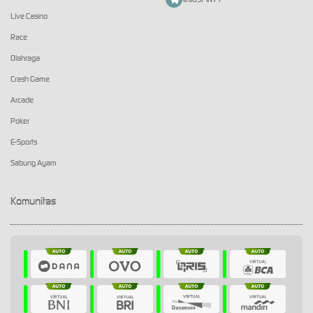
Live Casino
Race
Olahraga
Crash Game
Arcade
Poker
E-Sports
Sabung Ayam
Komunitas