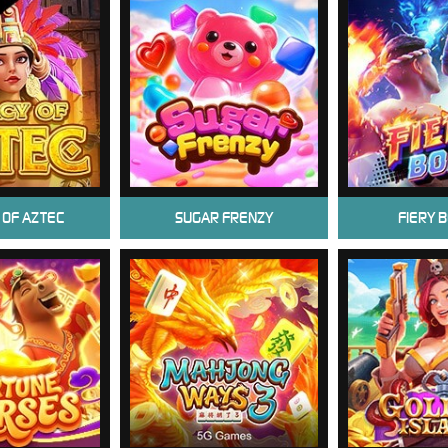
 OF AZTEC
SUGAR FRENZY
FIERY 