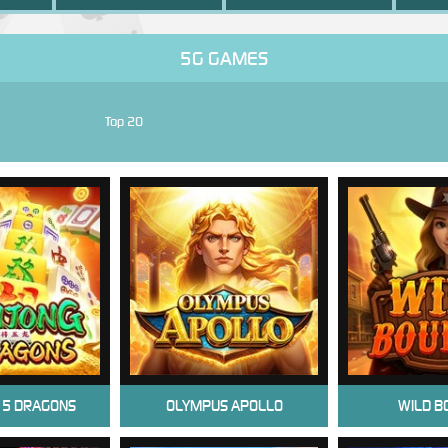
5G GAMES
Top 20
 5 DRAGONS
OLYMPUS APOLLO
WILD B