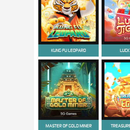
KUNG FU LEOPARD
LUCK
MASTER OF GOLD MINER
TREASURE