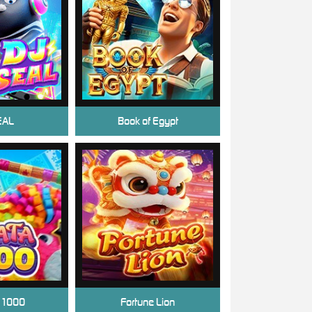
EAL
Book of Egypt
 1000
Fortune Lion