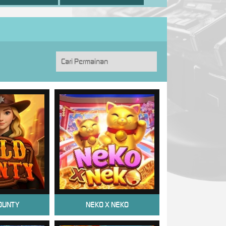
IDR
745,000.00
Mahjong Wins 2
f20****f
IDR
659,500.00
Pyramid Bonanza
f20****f
IDR
636,500.00
Mahjong Wins 2
ongke****3
IDR
585,950.00
Gates of Olympus 1000
wij****2
IDR
565,400.00
Wisdom of Athena 1000
d***g
IDR
494,100.00
Gates of Olympus 1000
OUNTY
NEKO X NEKO
wij****2
IDR
471,900.00