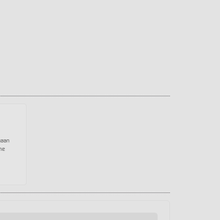
haan
ame