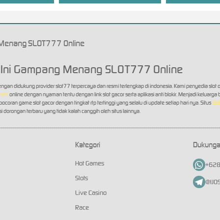
ng Menang SLOT777 Online
ari Ini Gampang Menang SLOT777 Online
engan didukung provider slot77 terpercaya dan resmi terlengkap di indonesia. Kami penyedia slo
n
slot
online dengan nyaman tentu dengan link slot gacor serta aplikasi anti blokir. Menjadi keluarga 
bocoran game slot gacor dengan tingkat rtp tertinggi yang selalu di update setiap hari nya. Situs
slo
i dorongan terbaru yang tidak kalah canggih oleh situs lainnya.
Kategori
Dukung
Hot Games
+62
Slots
@IJO
Live Casino
Race