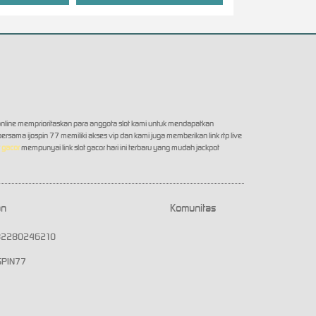
t online memprioritaskan para anggota slot kami untuk mendapatkan
bersama ijospin 77 memiliki akses vip dan kami juga memberikan link rtp live
t gacor
mempunyai link slot gacor hari ini terbaru yang mudah jackpot
an
Komunitas
82280246210
SPIN77