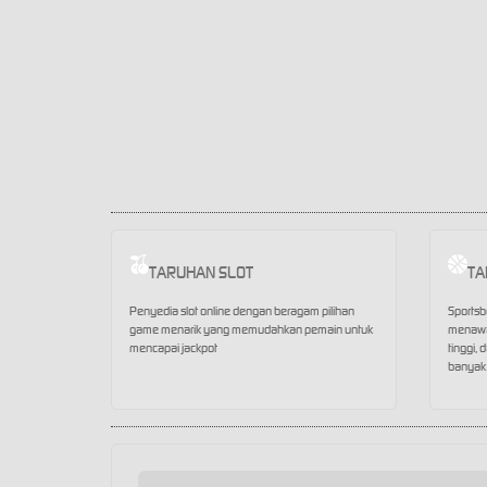
TARUHAN SLOT
TA
Penyedia slot online dengan beragam pilihan
Sportsb
game menarik yang memudahkan pemain untuk
menawar
mencapai jackpot
tinggi,
banyak 