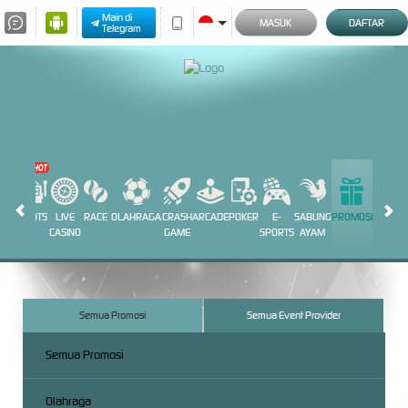
Main di
MASUK
DAFTAR
Telegram
OT
SLOTS
LIVE
RACE
OLAHRAGA
CRASH
ARCADE
POKER
E-
SABUNG
PROMOSI
MES
CASINO
GAME
SPORTS
AYAM
Semua Promosi
Semua Event Provider
Semua Promosi
Olahraga