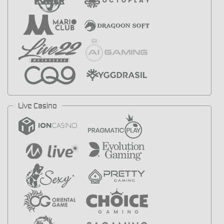
Live Casino