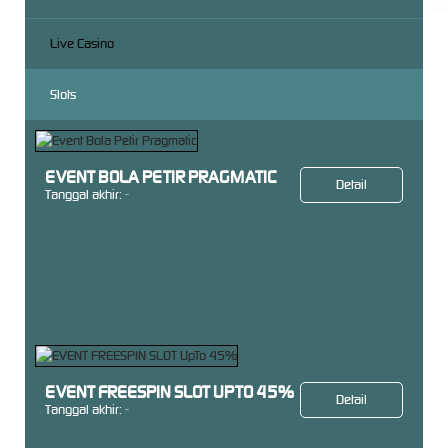
Live Casino
Slots
EVENT BOLA PETIR PRAGMATIC
Detail
Tanggal akhir:
-
EVENT FREESPIN SLOT UPTO 45%
Detail
Tanggal akhir:
-