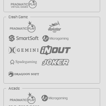
Crash Game
Arcade