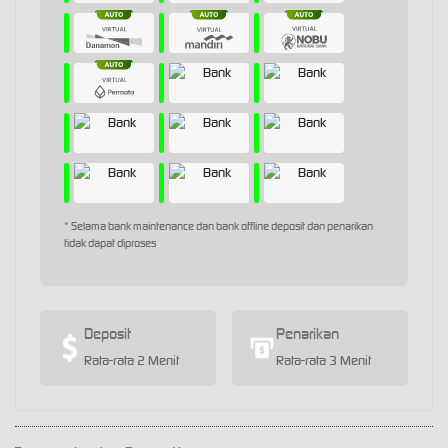
* Selama bank maintenance dan bank offline deposit dan penarikan
tidak dapat diproses
Deposit
Penarikan
Rata-rata 2 Menit
Rata-rata 3 Menit